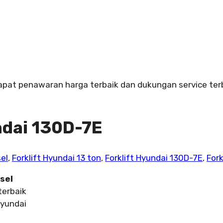
Dapat penawaran harga terbaik dan dukungan service terb
undai 130D-7E
sel
,
Forklift Hyundai 13 ton
,
Forklift Hyundai 130D-7E
,
Fork
sel
terbaik
Hyundai