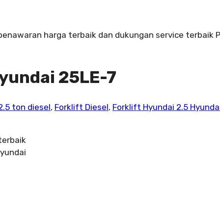
 penawaran harga terbaik dan dukungan service terbaik P
 Hyundai 25LE-7
 2.5 ton diesel
,
Forklift Diesel
,
Forklift Hyundai 2.5 Hyunda
terbaik
Hyundai