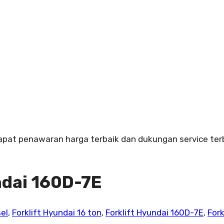
Dapat penawaran harga terbaik dan dukungan service terb
ndai 160D-7E
sel
,
Forklift Hyundai 16 ton
,
Forklift Hyundai 160D-7E
,
Fork