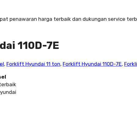
Dapat penawaran harga terbaik dan dukungan service terb
ndai 110D-7E
el
,
Forklift Hyundai 11 ton
,
Forklift Hyundai 110D-7E
,
Forkl
sel
terbaik
Hyundai