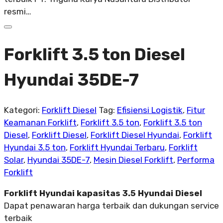
resmi…
Forklift 3.5 ton Diesel
Hyundai 35DE-7
Kategori:
Forklift Diesel
Tag:
Efisiensi Logistik
,
Fitur
Keamanan Forklift
,
Forklift 3.5 ton
,
Forklift 3.5 ton
Diesel
,
Forklift Diesel
,
Forklift Diesel Hyundai
,
Forklift
Hyundai 3.5 ton
,
Forklift Hyundai Terbaru
,
Forklift
Solar
,
Hyundai 35DE-7
,
Mesin Diesel Forklift
,
Performa
Forklift
Forklift Hyundai kapasitas 3.5 Hyundai Diesel
Dapat penawaran harga terbaik dan dukungan service
terbaik