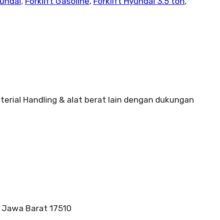
yundai
,
Forklift Gasoline
,
Forklift Hyundai 3.5 ton
,
terial Handling & alat berat lain dengan dukungan
, Jawa Barat 17510