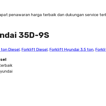
Dapat penawaran harga terbaik dan dukungan service terb
yundai 35D-9S
5 ton Diesel
,
Forklift Diesel
,
Forklift Hyundai 3.5 ton
,
Forkl
esel
terbaik
Hyundai