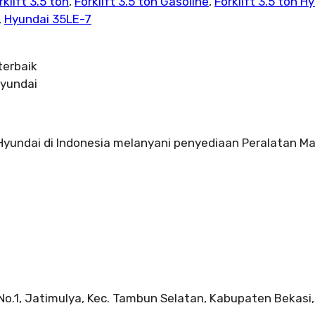
rklift 3.5 ton
,
Forklift 3.5 ton Gasoline
,
Forklift 3.5 ton H
,
Hyundai 35LE-7
terbaik
Hyundai
 Hyundai di Indonesia melanyani penyediaan Peralatan Ma
 No.1, Jatimulya, Kec. Tambun Selatan, Kabupaten Bekasi