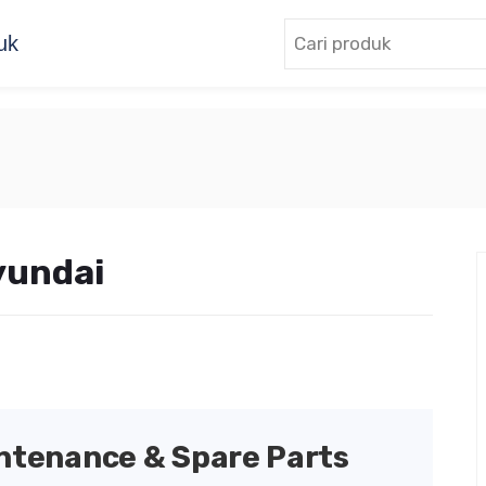
uk
yundai
intenance & Spare Parts