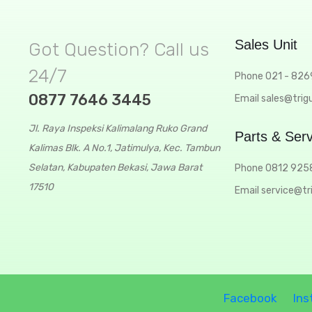
Sales Unit
Got Question? Call us
24/7
Phone 021 - 82
t
0877 7646 3445
Email sales@trigu
n
n
Jl. Raya Inspeksi Kalimalang Ruko Grand
Parts & Serv
Kalimas Blk. A No.1, Jatimulya, Kec. Tambun
Selatan, Kabupaten Bekasi, Jawa Barat
Phone 0812 925
17510
Email service@tr
Facebook
Ins