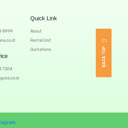
Quick Link
69 8999
About
na.co.id
Rental Unit
BACK TOP
Quotations
ice
8 7304
iguna.co.id
tagram